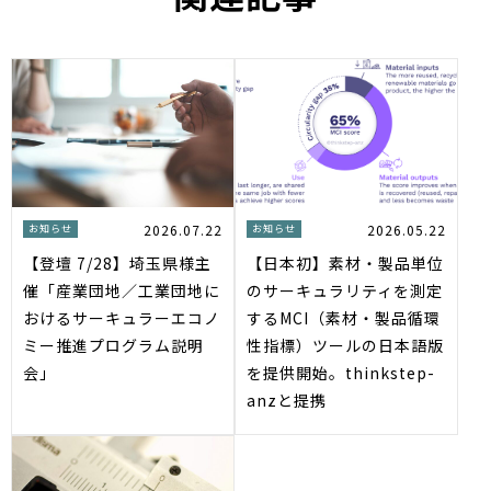
2026.07.22
2026.05.22
お知らせ
お知らせ
【登壇 7/28】埼玉県様主
【日本初】素材・製品単位
催「産業団地／工業団地に
のサーキュラリティを測定
おけるサーキュラーエコノ
するMCI（素材・製品循環
ミー推進プログラム説明
性指標）ツールの日本語版
会」
を提供開始。thinkstep-
anzと提携