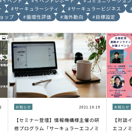
#イベント
#イベントレポート
#コミュニケーション
ー
#サーキュラーシティ
#サーキュラービジネス
ョップ
#循環性評価
#海外動向
#目標設定
2
お知らせ
2021.10.19
お知らせ
【セミナー登壇】情報機構様主催の研
【対談
修プログラム「サーキュラーエコノミ
エコノ