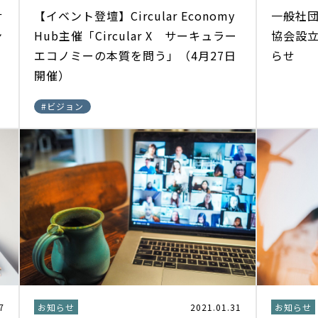
サ
【イベント登壇】Circular Economy
一般社
ン
Hub主催「Circular X サーキュラー
協会設
エコノミーの本質を問う」（4月27日
らせ
開催）
#
ビジョン
7
お知らせ
2021.01.31
お知らせ