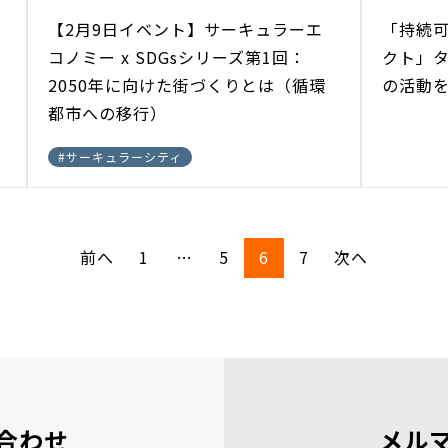
【2月9日イベント】サーキュラーエ
「持続
コノミー x SDGsシリーズ第1回：
クト」
2050年に向けた街づくりとは（循環
の活動
都市への移行）
#
サーキュラーシティ
前へ
1
…
5
6
7
次へ
合わせ
メル