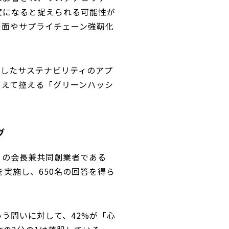
壁になると捉えられる可能性が
側面やサプライチェーン強靭化
即したサステナビリティのアプ
あえて控える「グリーンハッシ
グ
iz）の会長兼共同創業者である
を実施し、650名の回答を得ら
う問いに対して、42%が「心