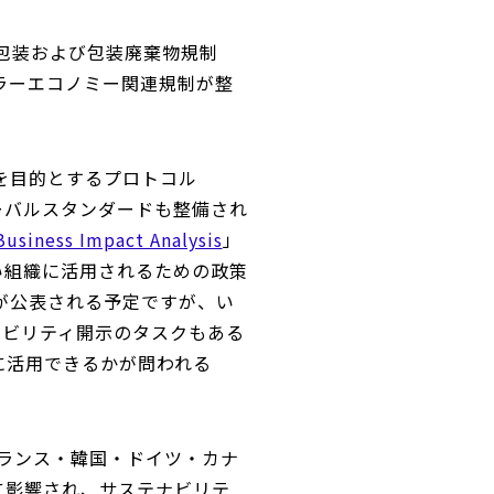
包装および包装廃棄物規制
ラーエコノミー関連規制が整
上を目的とするプロトコル
ーバルスタンダードも整備され
 Business Impact Analysis
」
い組織に活用されるための政策
版が公表される予定ですが、い
テナビリティ開示のタスクもある
に活用できるかが問われる
ランス・韓国・ドイツ・カナ
に影響され、サステナビリテ