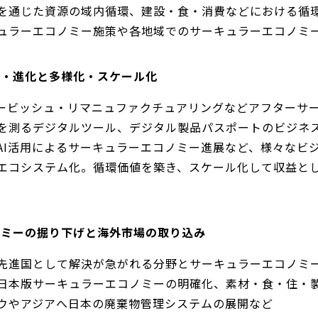
を通じた資源の域内循環、建設・食・消費などにおける循
ュラーエコノミー施策や各地域でのサーキュラーエコノミ
深・進化と多様化・スケール化
ービッシュ・リマニュファクチュアリングなどアフターサ
を測るデジタルツール、デジタル製品パスポートのビジネ
AI活用によるサーキュラーエコノミー進展など、様々なビ
エコシステム化。循環価値を築き、スケール化して収益と
コノミーの掘り下げと海外市場の取り込み
先進国として解決が急がれる分野とサーキュラーエコノミ
日本版サーキュラーエコノミーの明確化、素材・食・住・
ウやアジアへ日本の廃棄物管理システムの展開など