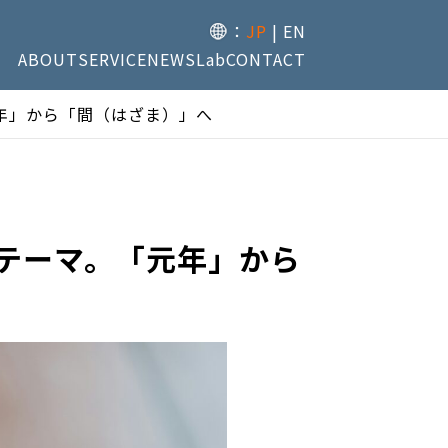
：
JP
EN
ABOUT
SERVICE
NEWS
Lab
CONTACT
元年」から「間（はざま）」へ
のテーマ。「元年」から