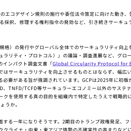
めのエコデザイン規則の施行や委任法令策定に向けた動き、
おける採択、修理する権利指令の発効など、引き続きサーキュ
ズ（3規格）の発行やグローバル全体でのサーキュラリティ向
キュラリティ・プロトコル）」の議論・調査進展など、グロ
Pのインパクト調査文書「
Global Circularity Protocol for
ではサーキュラリティを向上させるものとはならず、幅広
必要がある旨が強調されています。GCPは2025年に初
SRD、TNFD/TCFD等サーキュラーエコノミー以外のサス
ークを使用する真の目的を組織内で特定したうえで戦略的
しょうか。
面する一年になりそうです。2期目のトランプ政権発足、フ
ウクライナ・中東・東アジア情勢の不確実性の高まりなど