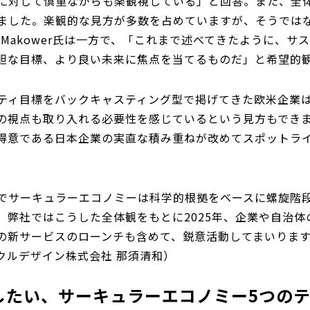
に対して慎重ながらも楽観視している」と回答。また、全体
ました。楽観的な見方が多数を占めていますが、そうでは
l Makower氏は一方で、「これまで述べてきたように、
胆な目標、より良い未来に焦点を当てるものだ」と希望的
ティ目標をバックキャスティング型で掲げてきた欧米企業
の視点も取り入れる必要性を感じているという見方もでき
得意である日本企業の実直な積み重ねが改めてスポットラ
でサーキュラーエコノミーは科学的根拠をベースに螺旋階
。弊社ではこうした全体観をもとに2025年、企業や自治
の新サービスのローンチも含めて、鋭意活動してまいります。
クルデザイン株式会社 那須清和）
目したい、サーキュラーエコノミー5つの