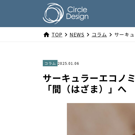
TOP
NEWS
コラム
サーキュ
home
navigate_next
navigate_next
navigate_next
コラム
2025.01.06
サーキュラーエコノミ
「間（はざま）」へ