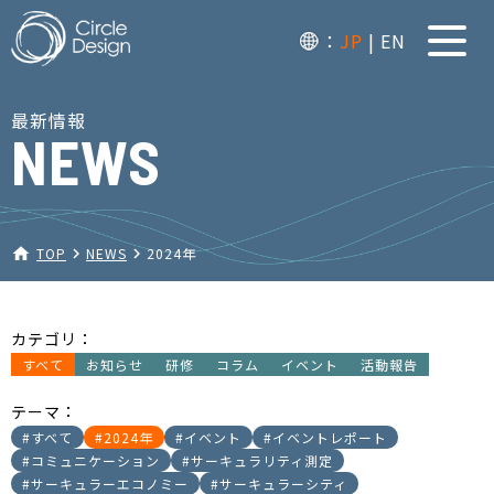
：
JP
EN
最新情報
NEWS
home
TOP
navigate_next
NEWS
navigate_next
2024年
カテゴリ：
すべて
お知らせ
研修
コラム
イベント
活動報告
テーマ：
#すべて
#2024年
#イベント
#イベントレポート
#コミュニケーション
#サーキュラリティ測定
#サーキュラーエコノミー
#サーキュラーシティ